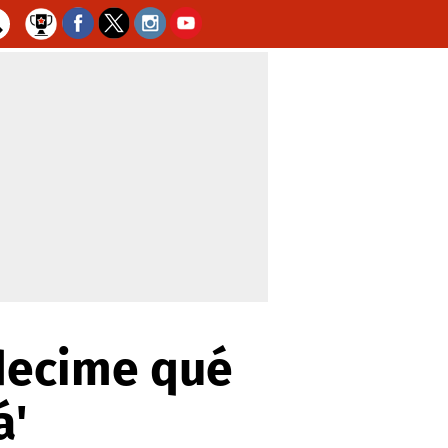
 decime qué
á'