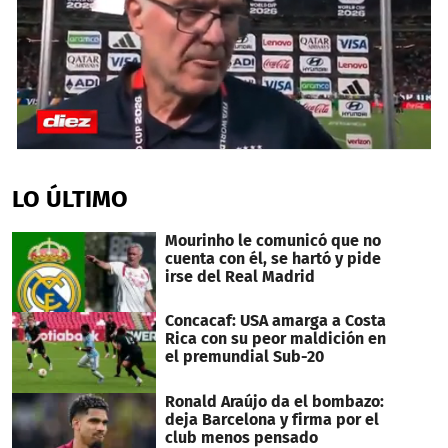
0
seconds
of
LO ÚLTIMO
44
seconds
Mourinho le comunicó que no
cuenta con él, se hartó y pide
irse del Real Madrid
Concacaf: USA amarga a Costa
Rica con su peor maldición en
el premundial Sub-20
Ronald Araújo da el bombazo:
deja Barcelona y firma por el
club menos pensado