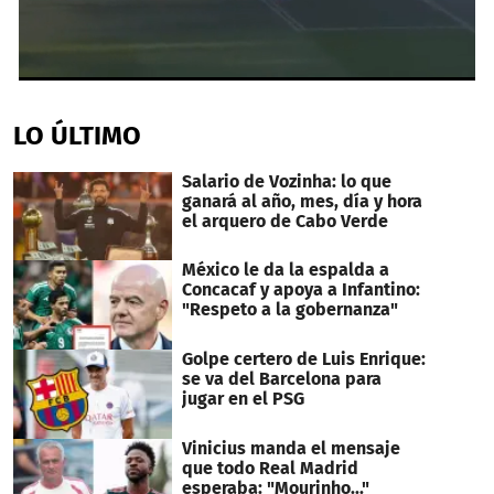
0
seconds
of
LO ÚLTIMO
1
minute,
23
Salario de Vozinha: lo que
seconds
ganará al año, mes, día y hora
el arquero de Cabo Verde
México le da la espalda a
Concacaf y apoya a Infantino:
"Respeto a la gobernanza"
Golpe certero de Luis Enrique:
se va del Barcelona para
jugar en el PSG
Vinicius manda el mensaje
que todo Real Madrid
esperaba: "Mourinho..."