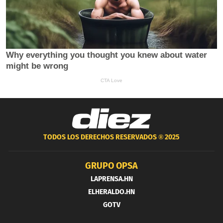
TODOS LOS DERECHOS RESERVADOS ®
2025
GRUPO OPSA
LAPRENSA.HN
ELHERALDO.HN
GOTV