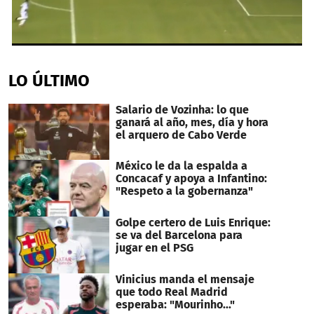
0
seconds
of
LO ÚLTIMO
1
minute,
27
Salario de Vozinha: lo que
seconds
ganará al año, mes, día y hora
el arquero de Cabo Verde
México le da la espalda a
Concacaf y apoya a Infantino:
"Respeto a la gobernanza"
Golpe certero de Luis Enrique:
se va del Barcelona para
jugar en el PSG
Vinicius manda el mensaje
que todo Real Madrid
esperaba: "Mourinho..."