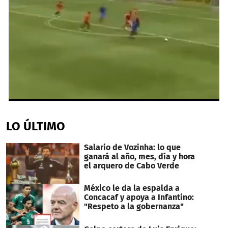
0
seconds
of
LO ÚLTIMO
49
seconds
Salario de Vozinha: lo que
ganará al año, mes, día y hora
el arquero de Cabo Verde
México le da la espalda a
Concacaf y apoya a Infantino:
"Respeto a la gobernanza"