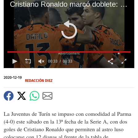
Cristiano Ronaldo marcó doblete: Juventus derrota a Parma y se acerca al Milan en la liga italiana
X
00:33
00:33
0
of
2020-12-19
33
REDACCIÓN DIEZ
seconds
La Juventus de Turín se impuso con comodidad al Parma
(4-0) este sábado en la 13ª fecha de la Serie A, con dos
goles de Cristiano Ronaldo que permiten al astro luso
colocarse con 12 dianas al frente de la tabla de