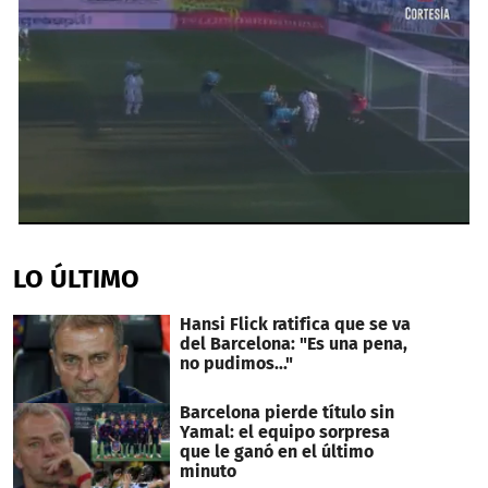
0
seconds
of
LO ÚLTIMO
1
minute,
23
Hansi Flick ratifica que se va
seconds
del Barcelona: "Es una pena,
no pudimos..."
Barcelona pierde título sin
Yamal: el equipo sorpresa
que le ganó en el último
minuto