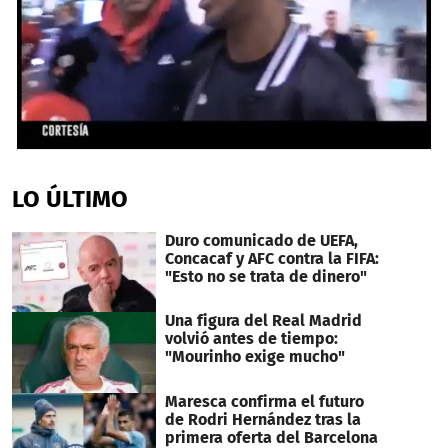
0
seconds
of
LO ÚLTIMO
1
minute,
38
Duro comunicado de UEFA,
seconds
Concacaf y AFC contra la FIFA:
"Esto no se trata de dinero"
Una figura del Real Madrid
volvió antes de tiempo:
"Mourinho exige mucho"
Maresca confirma el futuro
de Rodri Hernández tras la
primera oferta del Barcelona