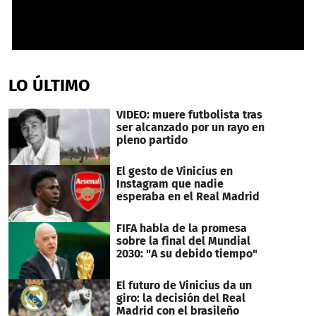
0
seconds
of
LO ÚLTIMO
29
seconds
VIDEO: muere futbolista tras
ser alcanzado por un rayo en
pleno partido
El gesto de Vinicius en
Instagram que nadie
esperaba en el Real Madrid
FIFA habla de la promesa
sobre la final del Mundial
2030: "A su debido tiempo"
El futuro de Vinicius da un
giro: la decisión del Real
Madrid con el brasileño