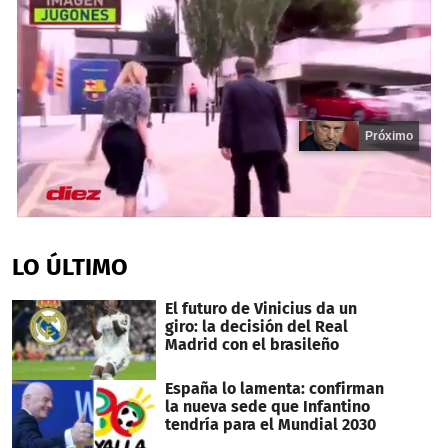
Próximo
0
seconds
of
LO ÚLTIMO
17
seconds
El futuro de Vinicius da un
giro: la decisión del Real
Madrid con el brasileño
España lo lamenta: confirman
la nueva sede que Infantino
tendría para el Mundial 2030