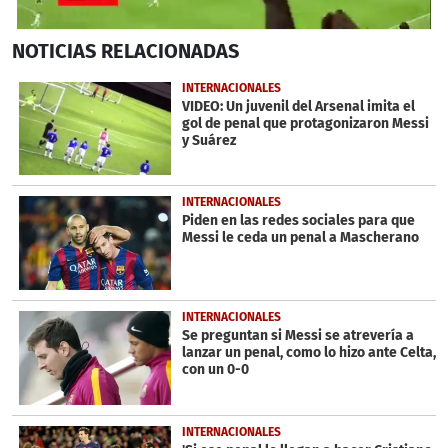
0
NOTICIAS
RELACIONADAS
seconds
of
49
INTERNACIONALES
seconds
VIDEO: Un juvenil del Arsenal imita el
gol de penal que protagonizaron Messi
y Suárez
INTERNACIONALES
Piden en las redes sociales para que
Messi le ceda un penal a Mascherano
INTERNACIONALES
Se preguntan si Messi se atrevería a
lanzar un penal, como lo hizo ante Celta,
con un 0-0
INTERNACIONALES