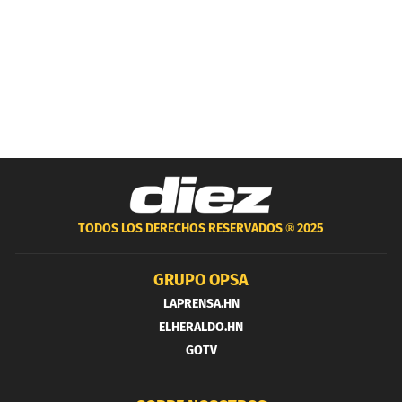
TODOS LOS DERECHOS RESERVADOS ®
2025
GRUPO OPSA
LAPRENSA.HN
ELHERALDO.HN
GOTV