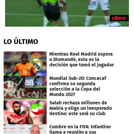
0
seconds
of
LO ÚLTIMO
1
minute,
10
Mientras Real Madrid espera
seconds
a Diomandé, esta es la
decisión que tomó el jugador
Mundial Sub-20: Concacaf
confirma su segunda
selección a la Copa del
Mundo 2027
Salah rechaza millones de
Arabia y elige un inesperado
destino: este será su club
Cumbre en la FIFA: Infantino
llama a reunión a sus