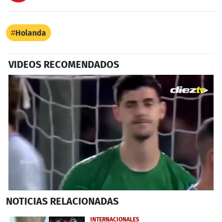
Holanda
VIDEOS RECOMENDADOS
0
NOTICIAS
RELACIONADAS
seconds
of
4
INTERNACIONALES