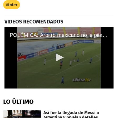
Inter
VIDEOS RECOMENDADOS
POLÉMICA: Árbitro mexicano no le pita penal a Honduras
0
seconds
of
LO ÚLTIMO
43
seconds
Así fue la llegada de Messi a
Argentina y revelan detalles