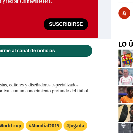
 y recibir tus newsletters.
4
SUSCRIBIRSE
LO 
irme al canal de noticias
tas, editores y diseñadores especializados
ortiva, con un conocimiento profundo del fútbol
World cup
Mundial2015
Jugada