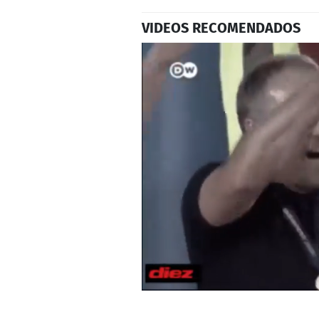
VIDEOS RECOMENDADOS
0
seconds
of