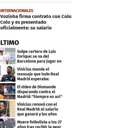
INTERNACIONALES
Vozinha firma contrato con Colo
Colo y es presentado
oficialmente: su salario
ÚLTIMO
Golpe certero de Luis
Enrique: se va del
Barcelona para jugar en
el PSG
Vinicius manda el
mensaje que todo Real
Madrid esperaba:
"Mourinho..."
El video de Diomande
disparando contra el
Madrid: "Siempre es así"
Vinicius renovó con el
Real Madrid: el salario
que ganará y los años
que firmó
Muere futbolista a los 27
años tras recibir la peor