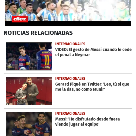
0
NOTICIAS
RELACIONADAS
seconds
of
1
INTERNACIONALES
minute,
VIDEO: El gesto de Messi cuando le cede
30
el penal a Neymar
seconds
INTERNACIONALES
Gerard Piqué en Twitter: 'Leo, tú si que
me la das, no como Munir'
INTERNACIONALES
Messi: 'He disfrutado desde fuera
viendo jugar al equipo'