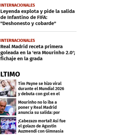
INTERNACIONALES
Leyenda explota y pide la salida
de Infantino de FIFA:
"Deshonesto y cobarde"
INTERNACIONALES
Real Madrid receta primera
goleada en la 'era Mourinho 2.0';
fichaje en la grada
ÚLTIMO
Tim Payne se hizo viral
durante el Mundial 2026
y debuta con gol en el
Olimpia
Mourinho no lo iba a
poner y Real Madrid
anuncia su salida: por
este club firmó
¡Cabezazo mortal! Así fue
el golazo de Agustín
Auzmendi con Gimnasia