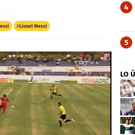
4
essi
Lionel Messi
5
LO 