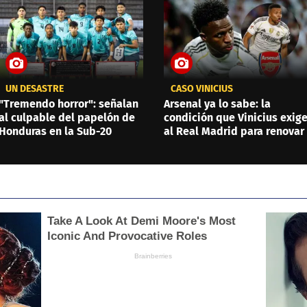
UN DESASTRE
CASO VINICIUS
"Tremendo horror": señalan
Arsenal ya lo sabe: la
al culpable del papelón de
condición que Vinicius exig
Honduras en la Sub-20
al Real Madrid para renovar