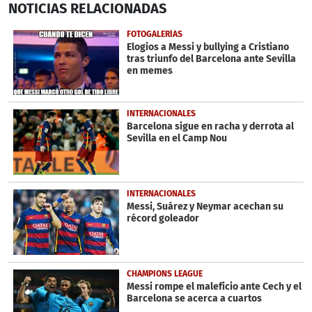
NOTICIAS
RELACIONADAS
seconds
of
34
FOTOGALERÍAS
seconds
Elogios a Messi y bullying a Cristiano
tras triunfo del Barcelona ante Sevilla
en memes
INTERNACIONALES
Barcelona sigue en racha y derrota al
Sevilla en el Camp Nou
INTERNACIONALES
Messi, Suárez y Neymar acechan su
récord goleador
CHAMPIONS LEAGUE
Messi rompe el maleficio ante Cech y el
Barcelona se acerca a cuartos