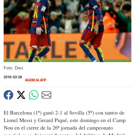
X
X
X
Foto: Diez
2016-02-28
AGENCIA AFP
El Barcelona (1º) ganó 2-1 al Sevilla (5º) con tantos de
Lionel Messi y Gerard Piqué, este domingo en el Camp
Nou en el cierre de la 26ª jornada del campeonato
español, y se distanció 8 puntos del Atlético de Madrid