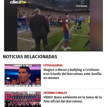
0
NOTICIAS
RELACIONADAS
seconds
of
59
FOTOGALERÍAS
seconds
Elogios a Messi y bullying a Cristiano
tras triunfo del Barcelona ante Sevilla
en memes
INTERNACIONALES
VIDEO: Buen ambiente en la toma de la
foto oficial del Barcelona