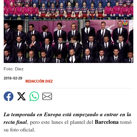
X
X
X
Foto: Diez
2016-02-29
REDACCIÓN DIEZ
La temporada en Europa está empezando a entrar en la
Barcelona
recta final
, pero este lunes el plantel del
tomó
su foto oficial.