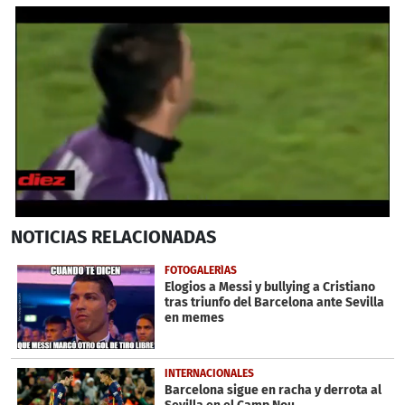
0
NOTICIAS
RELACIONADAS
seconds
of
1
FOTOGALERÍAS
minute,
Elogios a Messi y bullying a Cristiano
43
tras triunfo del Barcelona ante Sevilla
seconds
en memes
INTERNACIONALES
Barcelona sigue en racha y derrota al