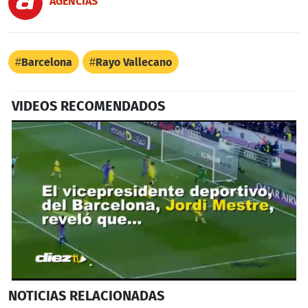
AGENCIAS
Barcelona
Rayo Vallecano
VIDEOS RECOMENDADOS
0
NOTICIAS
RELACIONADAS
seconds
of