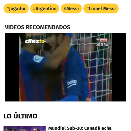
Jugador
Argentino
Messi
Lionel Messi
VIDEOS RECOMENDADOS
0
seconds
of
LO ÚLTIMO
37
seconds
Mundial Sub-20: Canadá echa