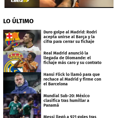
1
second
of
LO ÚLTIMO
17
seconds
Duro golpe al Madrid: Rodri
acepta unirse al Barça y la
cifra para cerrar su fichaje
Real Madrid anunció la
llegada de Diomande: el
fichaje más caro y su contrato
Hansi Flick lo llamó para que
rechace al Madrid y firme con
el Barcelona
Mundial Sub-20: México
clasifica tras humillar a
Panamá
Messi llegó a 921 goles tras