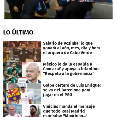
1
second
of
LO ÚLTIMO
20
seconds
Salario de Vozinha: lo que
ganará al año, mes, día y hora
el arquero de Cabo Verde
México le da la espalda a
Concacaf y apoya a Infantino:
"Respeto a la gobernanza"
Golpe certero de Luis Enrique:
se va del Barcelona para
jugar en el PSG
Vinicius manda el mensaje
que todo Real Madrid
esperaba: "Mourinho..."