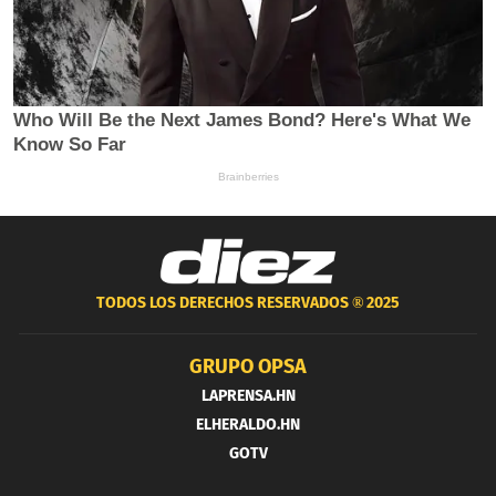
TODOS LOS DERECHOS RESERVADOS ®
2025
GRUPO OPSA
LAPRENSA.HN
ELHERALDO.HN
GOTV