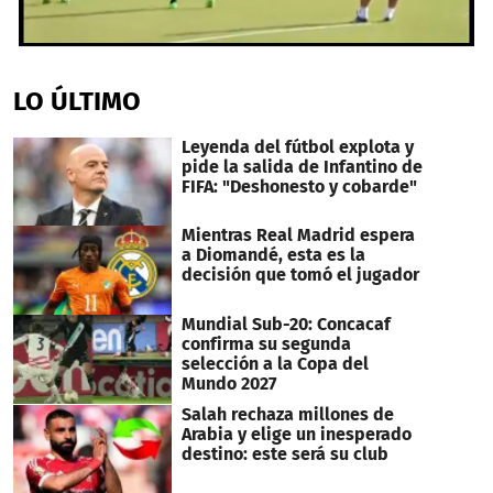
0
seconds
of
LO ÚLTIMO
1
minute,
32
Leyenda del fútbol explota y
seconds
pide la salida de Infantino de
FIFA: "Deshonesto y cobarde"
Mientras Real Madrid espera
a Diomandé, esta es la
decisión que tomó el jugador
Mundial Sub-20: Concacaf
confirma su segunda
selección a la Copa del
Mundo 2027
Salah rechaza millones de
Arabia y elige un inesperado
destino: este será su club