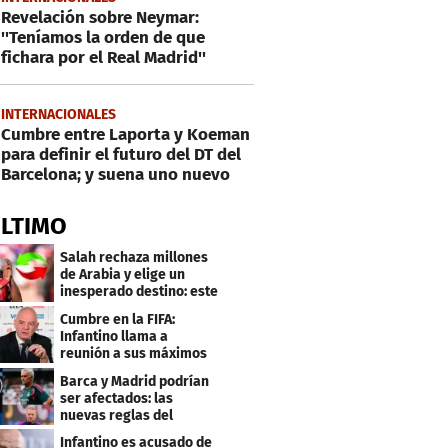
Revelación sobre Neymar:
''Teníamos la orden de que
fichara por el Real Madrid''
INTERNACIONALES
Cumbre entre Laporta y Koeman
para definir el futuro del DT del
Barcelona; y suena uno nuevo
ÚLTIMO
Salah rechaza millones
de Arabia y elige un
inesperado destino: este
será su club
Cumbre en la FIFA:
Infantino llama a
reunión a sus máximos
dirigentes
Barca y Madrid podrían
ser afectados: las
nuevas reglas del
arbitraje en LaLiga
Infantino es acusado de