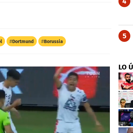
4
5
l
Dortmund
Borussia
LO 