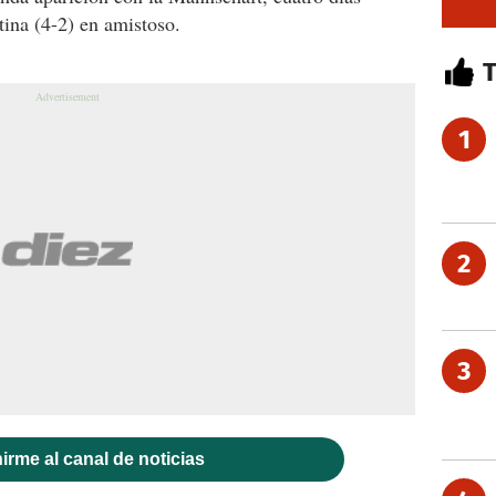
tina (4-2) en amistoso.
1
2
3
irme al canal de noticias