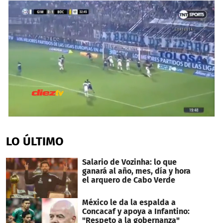
0
seconds
of
LO ÚLTIMO
30
seconds
Salario de Vozinha: lo que
ganará al año, mes, día y hora
el arquero de Cabo Verde
México le da la espalda a
Concacaf y apoya a Infantino:
"Respeto a la gobernanza"