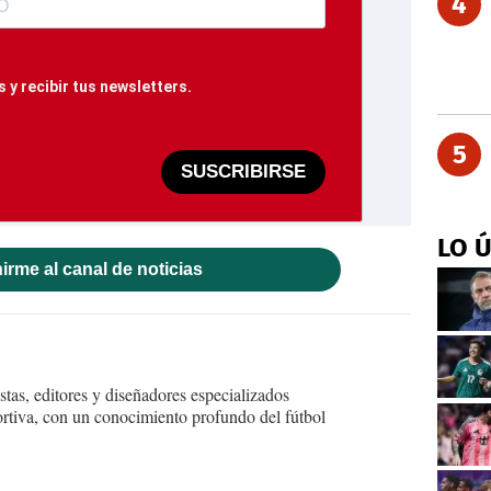
4
 y recibir tus newsletters.
5
SUSCRIBIRSE
LO 
irme al canal de noticias
tas, editores y diseñadores especializados
ortiva, con un conocimiento profundo del fútbol