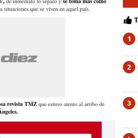
o',
se toma más como
de inmediato lo separó y
 situaciones que se viven en aquel país.
1
2
3
sa revista TMZ
que estuvo atento al arribo de
Ángeles.