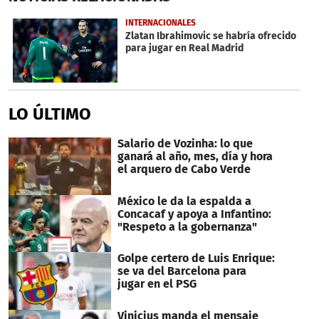
of
22
INTERNACIONALES
seconds
Zlatan Ibrahimovic se habría ofrecido
para jugar en Real Madrid
LO ÚLTIMO
Salario de Vozinha: lo que
ganará al año, mes, día y hora
el arquero de Cabo Verde
México le da la espalda a
Concacaf y apoya a Infantino:
"Respeto a la gobernanza"
Golpe certero de Luis Enrique:
se va del Barcelona para
jugar en el PSG
Vinicius manda el mensaje