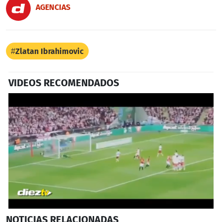
AGENCIAS
Zlatan Ibrahimovic
VIDEOS RECOMENDADOS
Próximo
0
NOTICIAS
RELACIONADAS
seconds