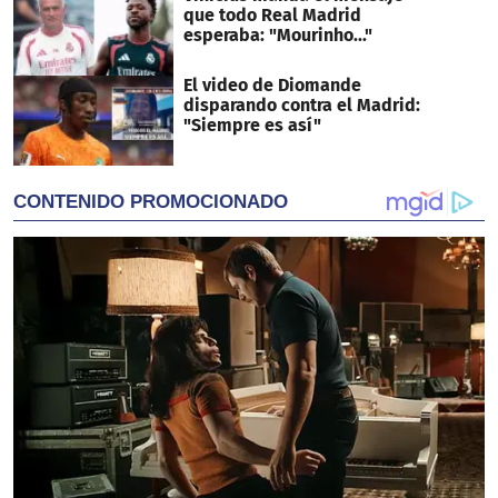
que todo Real Madrid
esperaba: "Mourinho..."
El video de Diomande
disparando contra el Madrid:
"Siempre es así"