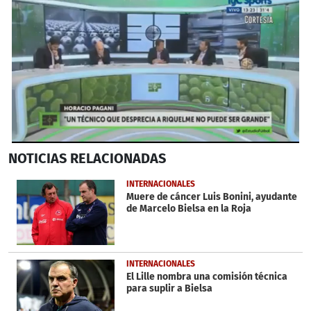
0
NOTICIAS
RELACIONADAS
seconds
of
1
INTERNACIONALES
minute,
Muere de cáncer Luis Bonini, ayudante
41
de Marcelo Bielsa en la Roja
seconds
INTERNACIONALES
El Lille nombra una comisión técnica
para suplir a Bielsa