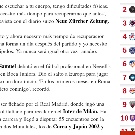
 escuchar a tu cuerpo, tengo dificultades físicas.
Necesito más tiempo para recuperarme que antes',
Neue Zürcher Zeitung.
vista con el diario suizo
ruto y ahora necesito más tiempo de recuperación
na forma un día después del partido y yo necesito
pidos. Ya nunca será igual otra vez', añadió.
Samuel
debutó en el fútbol profesional en Newell's
en Boca Juniors. Dio el salto a Europa para jugar
vo un duro inicio. 'En los primeros meses en Roma
icto conmigo', recordó.
 ser fichado por el Real Madrid, donde jugó una
Inter de Milán.
ol italiano para recalar en el
Ha
a carrera y llegó a disputar 55 encuentros con la
Corea y Japón 2002 y
en dos Mundiales, los de