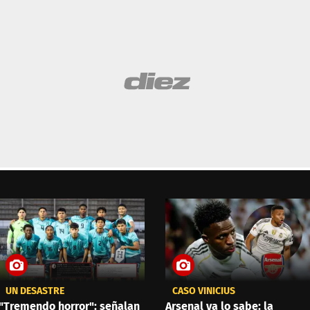
UN DESASTRE
CASO VINICIUS
"Tremendo horror": señalan
Arsenal ya lo sabe: la