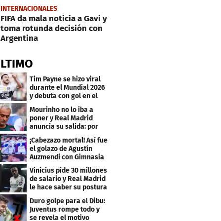
INTERNACIONALES
FIFA da mala noticia a Gavi y
toma rotunda decisión con
Argentina
ÚLTIMO
Tim Payne se hizo viral
durante el Mundial 2026
y debuta con gol en el
Olimpia
Mourinho no lo iba a
poner y Real Madrid
anuncia su salida: por
este club firmó
¡Cabezazo mortal! Así fue
el golazo de Agustín
Auzmendi con Gimnasia
Vinicius pide 30 millones
de salario y Real Madrid
le hace saber su postura
Duro golpe para el Dibu:
Juventus rompe todo y
se revela el motivo