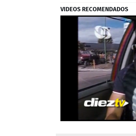
VIDEOS RECOMENDADOS
0
seconds
of