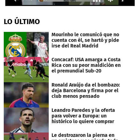
0
seconds
of
LO ÚLTIMO
13
seconds
Mourinho le comunicó que no
cuenta con él, se hartó y pide
irse del Real Madrid
Concacaf: USA amarga a Costa
Rica con su peor maldición en
el premundial Sub-20
Ronald Araújo da el bombazo:
deja Barcelona y firma por el
club menos pensado
Leandro Paredes y la oferta
para volver a Europa: un
histórico lo quiere comprar
Le destrozaron la pierna en