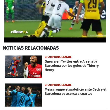
0
NOTICIAS
RELACIONADAS
seconds
of
50
CHAMPIONS LEAGUE
seconds
Guerra en Twitter entre Arsenal y
Barcelona por los goles de Thierry
Henry
CHAMPIONS LEAGUE
Messi rompe el maleficio ante Cech y el
Barcelona se acerca a cuartos