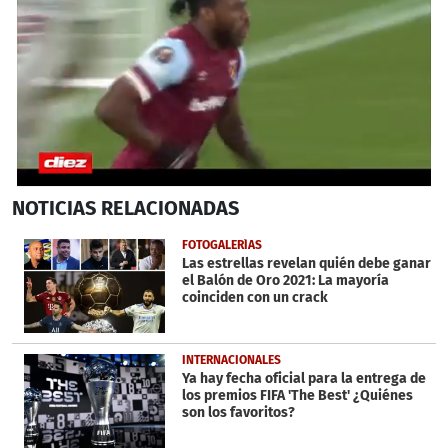
0
NOTICIAS
RELACIONADAS
seconds
of
1
FOTOGALERÍAS
minute,
Las estrellas revelan quién debe ganar
26
el Balón de Oro 2021: La mayoría
seconds
coinciden con un crack
INTERNACIONALES
Ya hay fecha oficial para la entrega de
los premios FIFA 'The Best' ¿Quiénes
son los favoritos?