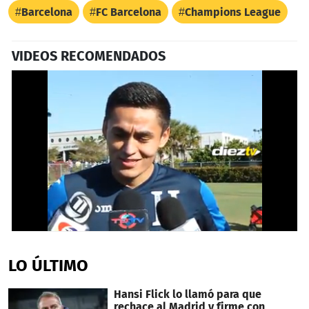
Barcelona
FC Barcelona
Champions League
VIDEOS RECOMENDADOS
0
seconds
of
LO ÚLTIMO
1
minute,
4
Hansi Flick lo llamó para que
seconds
rechace al Madrid y firme con