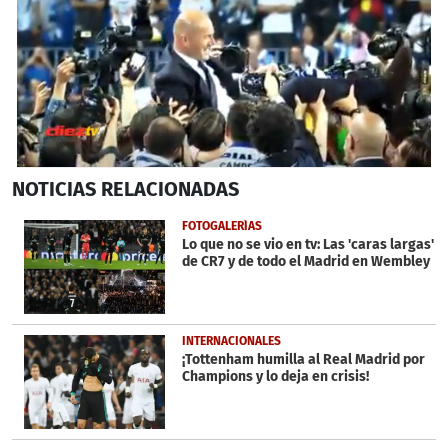
0
NOTICIAS
RELACIONADAS
seconds
of
1
FOTOGALERÍAS
minute,
Lo que no se vio en tv: Las 'caras largas'
8
de CR7 y de todo el Madrid en Wembley
seconds
INTERNACIONALES
¡Tottenham humilla al Real Madrid por
Champions y lo deja en crisis!