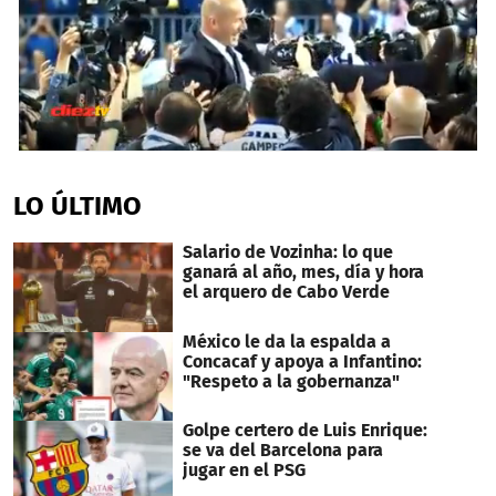
0
seconds
of
LO ÚLTIMO
1
minute,
8
Salario de Vozinha: lo que
seconds
ganará al año, mes, día y hora
el arquero de Cabo Verde
México le da la espalda a
Concacaf y apoya a Infantino:
"Respeto a la gobernanza"
Golpe certero de Luis Enrique:
se va del Barcelona para
jugar en el PSG