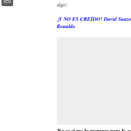
algo'.
¡Y NO ES CREÍDO! David Suazo e
Ronaldo
No se si me lo merezco pero lo a
'