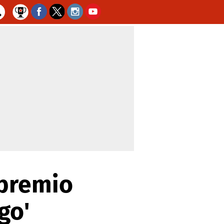
 premio
go'