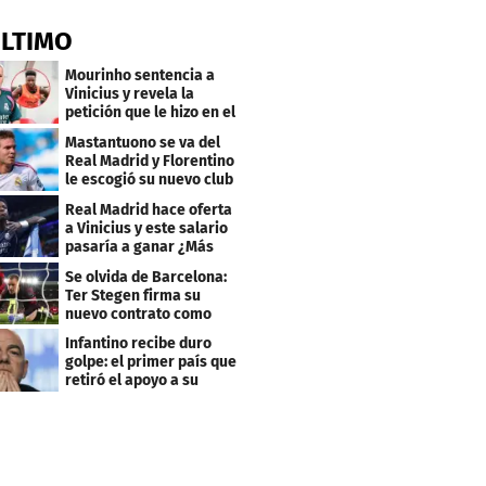
ÚLTIMO
Mourinho sentencia a
Vinicius y revela la
petición que le hizo en el
Real Madrid
Mastantuono se va del
Real Madrid y Florentino
le escogió su nuevo club
Real Madrid hace oferta
a Vinicius y este salario
pasaría a ganar ¿Más
que Mbappé?
Se olvida de Barcelona:
Ter Stegen firma su
nuevo contrato como
profesional
Infantino recibe duro
golpe: el primer país que
retiró el apoyo a su
reelección