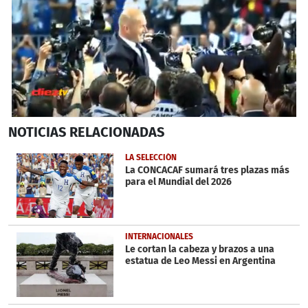
0
NOTICIAS
RELACIONADAS
seconds
of
1
LA SELECCIÓN
minute,
La CONCACAF sumará tres plazas más
8
para el Mundial del 2026
seconds
INTERNACIONALES
Le cortan la cabeza y brazos a una
estatua de Leo Messi en Argentina