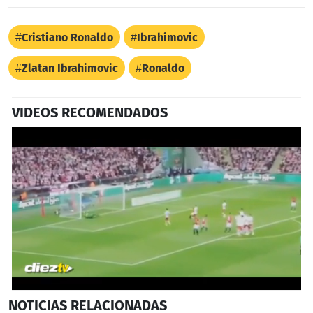
Cristiano Ronaldo
Ibrahimovic
Zlatan Ibrahimovic
Ronaldo
VIDEOS RECOMENDADOS
Próximo
0
NOTICIAS
RELACIONADAS
seconds