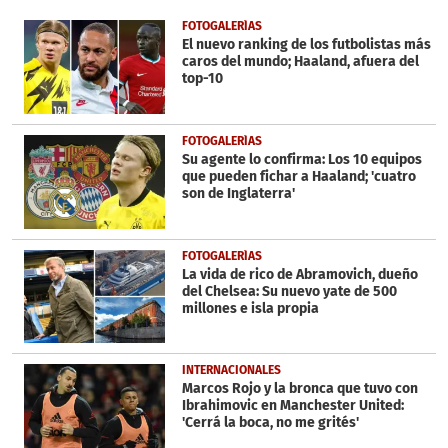
of
22
FOTOGALERÍAS
seconds
El nuevo ranking de los futbolistas más
caros del mundo; Haaland, afuera del
top-10
FOTOGALERÍAS
Su agente lo confirma: Los 10 equipos
que pueden fichar a Haaland; 'cuatro
son de Inglaterra'
FOTOGALERÍAS
La vida de rico de Abramovich, dueño
del Chelsea: Su nuevo yate de 500
millones e isla propia
INTERNACIONALES
Marcos Rojo y la bronca que tuvo con
Ibrahimovic en Manchester United:
'Cerrá la boca, no me grités'