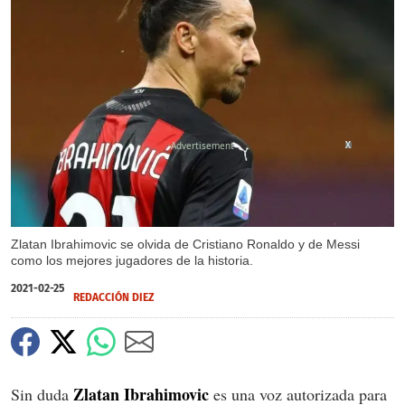
X
X
Zlatan Ibrahimovic se olvida de Cristiano Ronaldo y de Messi
como los mejores jugadores de la historia.
2021-02-25
REDACCIÓN DIEZ
Zlatan Ibrahimovic
Sin duda
es una voz autorizada para