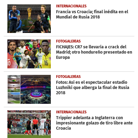
1
INTERNACIONALES
minute,
Francia vs Croacia; final inédita en el
2
Mundial de Rusia 2018
seconds
FOTOGALERÍAS
FICHAJES: CR7 se llevaría a crack del
Madrid; otro hondureño presentado en
Europa
FOTOGALERÍAS
Fotos: Así es el espectacular estadio
Luzhniki que alberga la final de Rusia
2018
INTERNACIONALES
Trippier adelanta a Inglaterra con
impresionante golazo de tiro libre ante
Croacia