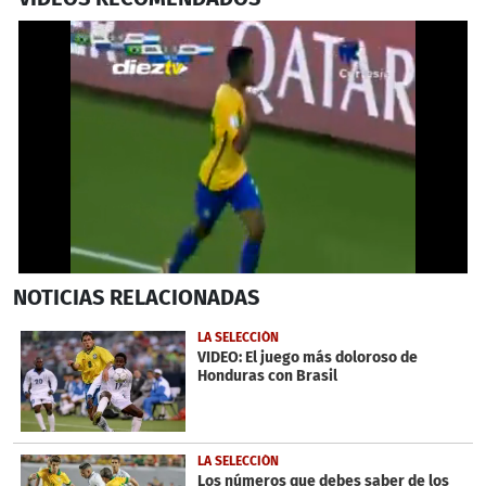
0
NOTICIAS
RELACIONADAS
seconds
of
1
LA SELECCIÓN
minute,
VIDEO: El juego más doloroso de
8
Honduras con Brasil
seconds
LA SELECCIÓN
Los números que debes saber de los