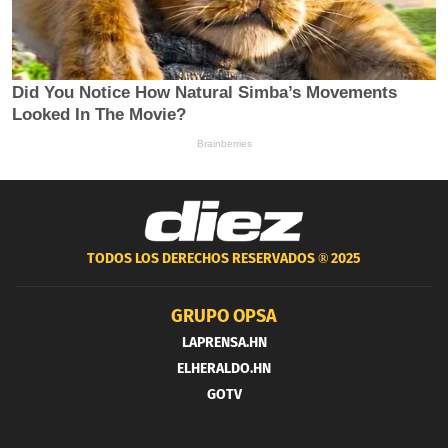
TODOS LOS DERECHOS RESERVADOS ®
2025
GRUPO OPSA
LAPRENSA.HN
ELHERALDO.HN
GOTV