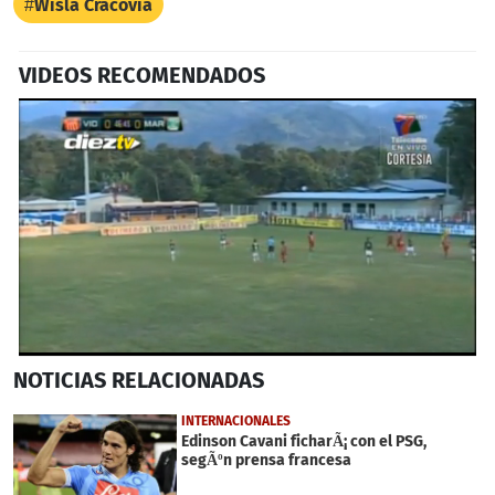
Wisla Cracovia
VIDEOS RECOMENDADOS
0
NOTICIAS
RELACIONADAS
seconds
of
40
INTERNACIONALES
seconds
Edinson Cavani ficharÃ¡ con el PSG,
segÃºn prensa francesa