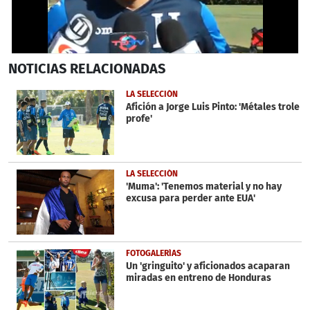
0
NOTICIAS
RELACIONADAS
seconds
of
1
LA SELECCIÓN
minute,
Afición a Jorge Luis Pinto: 'Métales trole
4
profe'
seconds
LA SELECCIÓN
'Muma': 'Tenemos material y no hay
excusa para perder ante EUA'
FOTOGALERÍAS
Un 'gringuito' y aficionados acaparan
miradas en entreno de Honduras