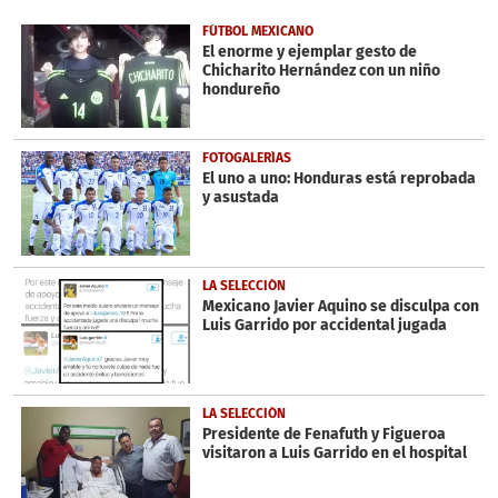
of
5
FÚTBOL MEXICANO
minutes,
El enorme y ejemplar gesto de
49
Chicharito Hernández con un niño
seconds
hondureño
FOTOGALERÍAS
El uno a uno: Honduras está reprobada
y asustada
LA SELECCIÓN
Mexicano Javier Aquino se disculpa con
Luis Garrido por accidental jugada
LA SELECCIÓN
Presidente de Fenafuth y Figueroa
visitaron a Luis Garrido en el hospital