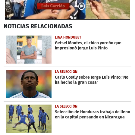
0
NOTICIAS
RELACIONADAS
seconds
of
29
LIGA HONDUBET
seconds
Getsel Montes, el chico yoreño que
impresionó Jorge Luis Pinto
LA SELECCIÓN
Carlo Costly sobre Jorge Luis Pinto: 'No
ha hecho la gran cosa'
LA SELECCIÓN
Selección de Honduras trabaja de lleno
en la capital pensando en Nicaragua