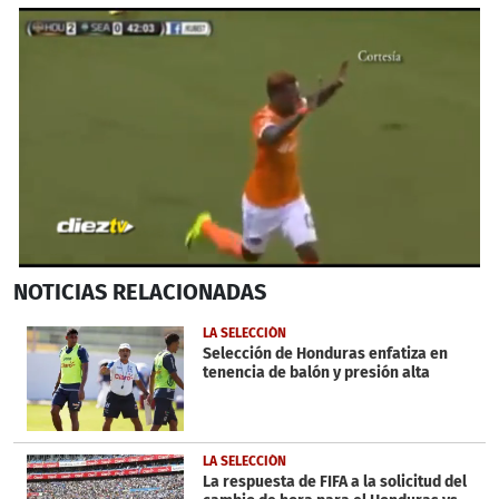
0
NOTICIAS
RELACIONADAS
seconds
of
56
LA SELECCIÓN
seconds
Selección de Honduras enfatiza en
tenencia de balón y presión alta
LA SELECCIÓN
La respuesta de FIFA a la solicitud del