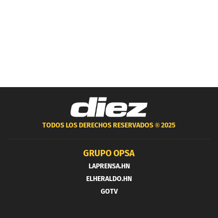
TODOS LOS DERECHOS RESERVADOS ®
2025
GRUPO OPSA
LAPRENSA.HN
ELHERALDO.HN
GOTV