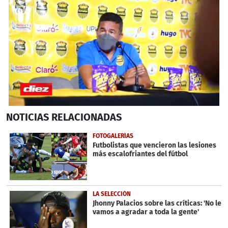
0
NOTICIAS
RELACIONADAS
seconds
of
2
FOTOGALERÍAS
minutes,
Futbolistas que vencieron las lesiones
43
más escalofriantes del fútbol
seconds
LA SELECCIÓN
Jhonny Palacios sobre las críticas: 'No le
vamos a agradar a toda la gente'