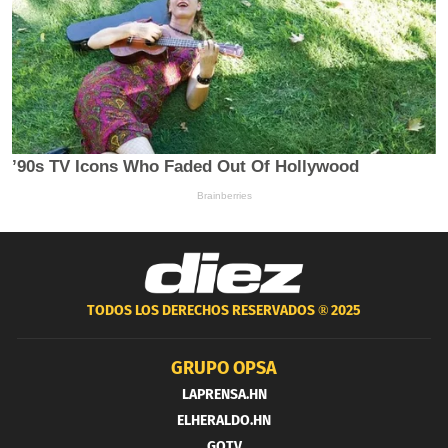
TODOS LOS DERECHOS RESERVADOS ®
2025
GRUPO OPSA
LAPRENSA.HN
ELHERALDO.HN
GOTV