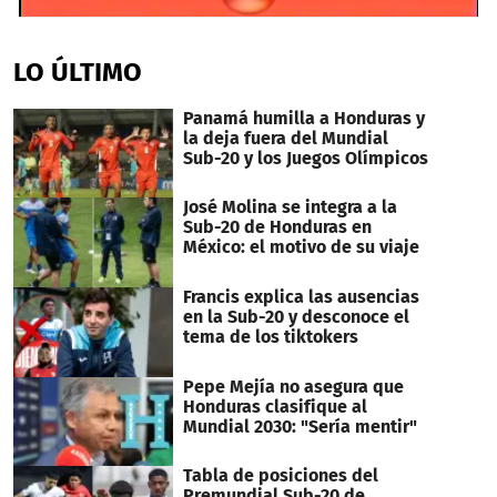
0
seconds
of
LO ÚLTIMO
33
seconds
Panamá humilla a Honduras y
la deja fuera del Mundial
Sub-20 y los Juegos Olímpicos
José Molina se integra a la
Sub-20 de Honduras en
México: el motivo de su viaje
Francis explica las ausencias
en la Sub-20 y desconoce el
tema de los tiktokers
Pepe Mejía no asegura que
Honduras clasifique al
Mundial 2030: "Sería mentir"
Tabla de posiciones del
Premundial Sub-20 de