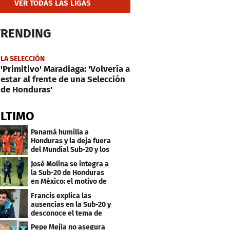
VER TODAS LAS LIGAS
TRENDING
LA SELECCIÓN
'Primitivo' Maradiaga: 'Volvería a
estar al frente de una Selección
de Honduras'
ÚLTIMO
Panamá humilla a
Honduras y la deja fuera
del Mundial Sub-20 y los
Juegos Olímpicos
José Molina se integra a
la Sub-20 de Honduras
en México: el motivo de
su viaje
Francis explica las
ausencias en la Sub-20 y
desconoce el tema de
los tiktokers
Pepe Mejía no asegura