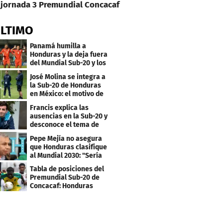
jornada 3 Premundial Concacaf
ÚLTIMO
Panamá humilla a
Honduras y la deja fuera
del Mundial Sub-20 y los
Juegos Olímpicos
José Molina se integra a
la Sub-20 de Honduras
en México: el motivo de
su viaje
Francis explica las
ausencias en la Sub-20 y
desconoce el tema de
los tiktokers
Pepe Mejía no asegura
que Honduras clasifique
al Mundial 2030: "Sería
mentir"
Tabla de posiciones del
Premundial Sub-20 de
Concacaf: Honduras
necesita un milagro