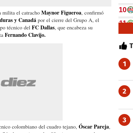
Maynor Figueroa
a milita el catracho
, confirmó
nduras y Canadá
por el cierre del Grupo A, el
FC Dallas
ipo técnico del
, que encabeza su
Fernando Clavijo.
sta
1
2
3
Óscar Pareja
cnico colombiano del cuadro tejano,
,